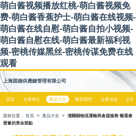
萌白酱视频播放红桃-萌白酱视频免
费-萌白酱香蕉护士-萌白酱在线视频-
萌白酱在线自慰-萌白酱自拍小视频-
萌白酱自慰在线-萌白酱最新福利视
频-密桃传媒黑丝-密桃传谋免费在线
观看
上海固德供應鏈管理有限公司
首頁
企業簡介
產品大全
聯系我們
企業信息
訪客
>
>
當前位置：
首頁
產品大全
潼關縣物流運輸與倉儲服務 暢通秦
晉豫的黃金節點