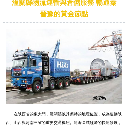
潼關縣物流運輸與倉儲服務 暢通秦
晉豫的黃金節點
在陜西省的東大門，潼關縣以其獨特的地理位置，成為連接陜
西、山西與河南三省的重要交通樞紐。隨著區域經濟的快速發展，