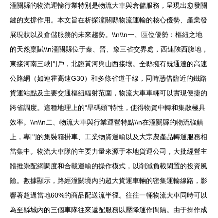
潼關縣的物流運輸行業特別是物流大車與倉儲服務，呈現出愈發關
鍵的支撐作用。本文旨在析探潼關縣物流運輸的核心優勢、產業發
展現狀以及倉儲服務的未來趨勢。\\n\\n一、區位優勢：樞紐之地
的天然稟賦\\n潼關縣位于秦、晉、豫三省交界處，西連陜西腹地，
東接河南三峽門戶，北臨黃河與山西接壤。全縣擁有既通達的高速
公路網（如連霍高速G30）和多條省道干線，同時憑借臨近的鐵路
貨運站點及主要交通樞紐輻射范圍，物流大車車輛可以實現便捷的
跨省調度。這種地理上的“旱碼頭”特性，使得物資中轉和集散極具
效率。\\n\\n二、物流大車與行業運營特點\\n在潼關縣的物流強鎮
上，專門的集裝箱掛車、工業物資運輸以及大宗農產品轉運服務相
當集中。物流大車隊的主要力量來源于本地貨運公司，大批經營主
體推崇配網調度和合載運輸的操作模式，以削減負載閑置的投資風
險。數據顯示，路經潼關境內的超大貨運車輛的密集運輸線路，影
響著超過當地60%的商品配送流半徑。往往一輛物流大車同時可以
為至縣城內的三個車隊往來遞配服務以壓降運作間隔。由于操作成