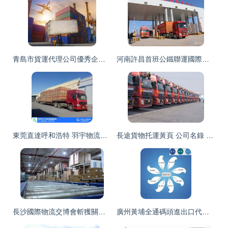
青島市貨運代理公司優秀企業推薦 內貿物流領域的領航者
河南許昌首班公鐵聯運國際班列開行 打通內陸貨運新通道，物流效率再提速
東莞直達呼和浩特 羽宇物流一站式專車與倉儲解決方案
長途貨物托運黃頁 公司名錄 長途貨物托運供應商 制造商 生產廠家 八方資源網
長沙國際物流交博會斬獲關注 國內最大醫藥食品物流中心受熱捧
廣州黃埔全通碼頭進出口代理報關,全通碼頭貨物運輸_廣州黃埔全通碼頭進出口代理報關,全通碼頭貨物運輸價格_廣州黃埔全通碼頭進出口代理報關,全通碼頭貨物運輸廠家_外貿服務 供應信息 三面翻,三面翻采購,三面翻供應,滾動燈箱,廣告機,戶外廣告-中國三面翻網